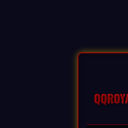
QQROYA